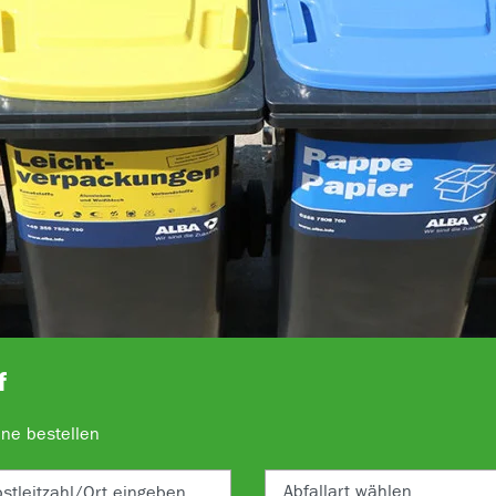
f
line bestellen
stleitzahl/Ort eingeben